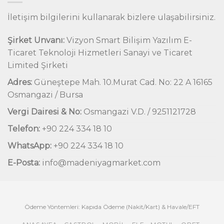
İletişim bilgilerini kullanarak bizlere ulaşabilirsiniz.
Şirket Unvanı:
Vizyon Smart Bilişim Yazılım E-
Ticaret Teknoloji Hizmetleri Sanayi ve Ticaret
Limited Şirketi
Adres:
Güneştepe Mah. 10.Murat Cad. No: 22 A 16165
Osmangazi / Bursa
Vergi Dairesi & No:
Osmangazi V.D. / 9251121728
Telefon:
+90 224 334 18 10
WhatsApp:
+90 224 334 18 10
E-Posta:
info@madeniyagmarket.com
Ödeme Yöntemleri: Kapıda Ödeme (Nakit/Kart) & Havale/EFT