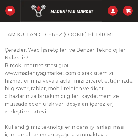
Skip
to
content
TAM KULLANICI ÇEREZ (COOKIE) BİLDİRİMİ
Çerezler, Web İşaretçileri ve Benzer Teknolojiler
Nelerdir?
Birçok internet sitesi gibi,
www.madeniyagmarket.com olarak sitemizi,
hizmetlerimizi veya araçlarımızı ziyaret ettiğinizde;
bilgisayar, tablet, mobil telefon ve diğer
cihazlarınıza birtakım bilgileri kaydetmemize
müsaade eden ufak veri dosyaları (çerezler)
yerleştirmekteyiz.
Kullandığımız teknolojilerin daha iyi anlaşılması
için temel tanımları aşağıda sunmaktayız: