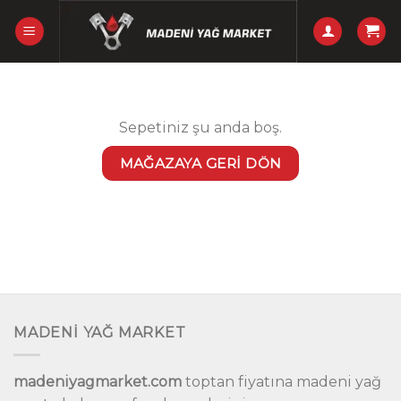
Skip
to
content
Sepetiniz şu anda boş.
MAĞAZAYA GERI DÖN
MADENİ YAĞ MARKET
madeniyagmarket.com
toptan fiyatına madeni yağ