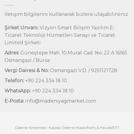
İletişim bilgilerini kullanarak bizlere ulaşabilirsiniz.
Şirket Unvanı:
Vizyon Smart Bilişim Yazılım E-
Ticaret Teknoloji Hizmetleri Sanayi ve Ticaret
Limited Şirketi
Adres:
Güneştepe Mah. 10.Murat Cad. No: 22 A 16165
Osmangazi / Bursa
Vergi Dairesi & No:
Osmangazi V.D. / 9251121728
Telefon:
+90 224 334 18 10
WhatsApp:
+90 224 334 18 10
E-Posta:
info@madeniyagmarket.com
Ödeme Yöntemleri: Kapıda Ödeme (Nakit/Kart) & Havale/EFT