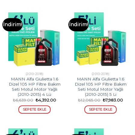
İndirim!
İndirim!
(2010-2018)
(2010-2018)
MANN Alfa Giulietta 1.6
MANN Alfa Giulietta 1.6
Dizel 105 HP Filtre Bakım
Dizel 105 HP Filtre Bakım
Seti Motul Motor Yağlı
Seti Motul Motor Yağlı
(2010-2015) 4 Lü
(2010-2015) 5 Li
Orijinal
Şu
Orijinal
Şu
₺
6,639.00
₺
4,392.00
₺
12,065.00
₺
7,983.00
fiyat:
andaki
fiyat:
andak
₺6,639.00.
fiyat:
₺12,065.00.
fiyat:
SEPETE EKLE
SEPETE EKLE
₺4,392.00.
₺7,98