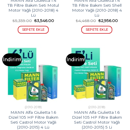
MANN Alfa Giulietta 1.4
MANN Alfa Giulietta 1.4
TB Filtre Bakım Seti Motul
TB Filtre Bakım Seti Shell
Motor Yağlı (2010-2018) 4
Motor Yağlı (2010-2018) 4
Lü
Lü
Orijinal
Şu
Orijinal
Şu
₺
5,359.00
₺
3,546.00
₺
4,468.00
₺
2,956.00
fiyat:
andaki
fiyat:
andak
₺5,359.00.
fiyat:
₺4,468.00.
fiyat:
SEPETE EKLE
SEPETE EKLE
₺3,546.00.
₺2,956
İndirim!
İndirim!
(2010-2018)
(2010-2018)
MANN Alfa Giulietta 1.6
MANN Alfa Giulietta 1.6
Dizel 105 HP Filtre Bakım
Dizel 105 HP Filtre Bakım
Seti Castrol Motor Yağlı
Seti Castrol Motor Yağlı
(2010-2015) 4 Lü
(2010-2015) 5 Li