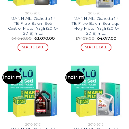
(2010-2018)
(2010-2018)
MANN Alfa Giulietta 1.4
MANN Alfa Giulietta 1.4
TB Filtre Bakım Seti
TB Filtre Bakım Seti Liqui
Castrol Motor Yağlı (2010-
Moly Motor Yağlı (2010-
2018) 4 Lü
2018) 4 Lü
Orijinal
Şu
Orijinal
Şu
₺
4,640.00
₺
3,070.00
₺
7,109.00
₺
4,677.00
fiyat:
andaki
fiyat:
andaki
₺4,640.00.
fiyat:
₺7,109.00.
fiyat:
SEPETE EKLE
SEPETE EKLE
₺3,070.00.
₺4,677
İndirim!
İndirim!
(2010-2018)
(2010-2018)