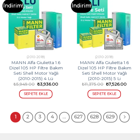
İndirim!
İndirim!
(2010-2018)
(2010-2018)
MANN Alfa Giulietta 1.6
MANN Alfa Giulietta 1.6
Dizel 105 HP Filtre Bakım
Dizel 105 HP Filtre Bakım
Seti Shell Motor Yağlı
Seti Shell Motor Yağlı
(2010-2015) 4 Lü
(2010-2015) 5 Li
Orijinal
Şu
Orijinal
Şu
₺
5,949.00
₺
3,936.00
₺
11,375.00
₺
7,526.00
fiyat:
andaki
fiyat:
andak
₺5,949.00.
fiyat:
₺11,375.00.
fiyat:
SEPETE EKLE
SEPETE EKLE
₺3,936.00.
₺7,526
1
2
3
4
…
627
628
629