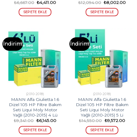
Orijinal
Şu
Orijinal
Şu
₺
6,667.00
₺
4,411.00
₺
12,094.00
₺
8,002.00
fiyat:
andaki
fiyat:
andak
₺6,667.00.
fiyat:
₺12,094.00.
fiyat:
SEPETE EKLE
SEPETE EKLE
₺4,411.00.
₺8,00
İndirim!
İndirim!
(2010-2018)
(2010-2018)
MANN Alfa Giulietta 1.6
MANN Alfa Giulietta 1.6
Dizel 105 HP Filtre Bakım
Dizel 105 HP Filtre Bakım
Seti Liqui Moly Motor
Seti Liqui Moly Motor
Yağlı (2010-2015) 4 Lü
Yağlı (2010-2015) 5 Li
Orijinal
Şu
Orijinal
Şu
₺
9,341.00
₺
6,145.00
₺
14,550.00
₺
9,572.00
fiyat:
andaki
fiyat:
andak
₺9,341.00.
fiyat:
₺14,550.00.
fiyat:
SEPETE EKLE
SEPETE EKLE
₺6,145.00.
₺9,57