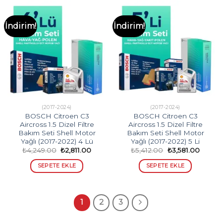
İndirim!
İndirim!
(2017-2024)
(2017-2024)
BOSCH Citroen C3
BOSCH Citroen C3
Aircross 1.5 Dizel Filtre
Aircross 1.5 Dizel Filtre
Bakım Seti Shell Motor
Bakım Seti Shell Motor
Yağlı (2017-2022) 4 Lü
Yağlı (2017-2022) 5 Li
Orijinal
Şu
Orijinal
Şu
₺
4,249.00
₺
2,811.00
₺
5,412.00
₺
3,581.00
fiyat:
andaki
fiyat:
andaki
₺4,249.00.
fiyat:
₺5,412.00.
fiyat:
SEPETE EKLE
SEPETE EKLE
₺2,811.00.
₺3,581
1
2
3