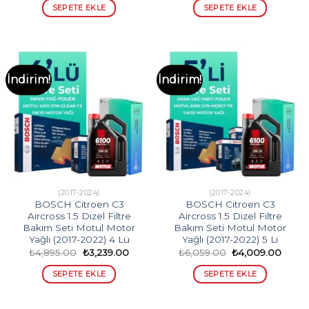
₺7,237.00.
fiyat:
₺8,354.00.
fiyat:
SEPETE EKLE
SEPETE EKLE
₺4,761.00.
₺5,496
İndirim!
İndirim!
(2017-2024)
(2017-2024)
BOSCH Citroen C3
BOSCH Citroen C3
Aircross 1.5 Dizel Filtre
Aircross 1.5 Dizel Filtre
Bakım Seti Motul Motor
Bakım Seti Motul Motor
Yağlı (2017-2022) 4 Lü
Yağlı (2017-2022) 5 Li
Orijinal
Şu
Orijinal
Şu
₺
4,895.00
₺
3,239.00
₺
6,059.00
₺
4,009.00
fiyat:
andaki
fiyat:
andak
₺4,895.00.
fiyat:
₺6,059.00.
fiyat:
SEPETE EKLE
SEPETE EKLE
₺3,239.00.
₺4,00