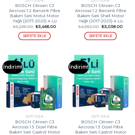
(2017-2024)
(2017-2024)
BOSCH Citroen C3
BOSCH Citroen C3
Aircross 1.2 Benzinli Filtre
Aircross 1.2 Benzinli Filtre
Bakım Seti Motul Motor
Bakım Seti Shell Motor
Yağlı (2017-2023) 4 Lü
Yağlı (2017-2023) 4 Lü
Orijinal
Şu
Orijinal
Şu
₺
5,239.00
₺
3,466.00
₺
4,592.00
₺
3,038.00
fiyat:
andaki
fiyat:
andak
₺5,239.00.
fiyat:
₺4,592.00.
fiyat:
SEPETE EKLE
SEPETE EKLE
₺3,466.00.
₺3,03
İndirim!
İndirim!
(2017-2024)
(2017-2024)
BOSCH Citroen C3
BOSCH Citroen C3
Aircross 1.5 Dizel Filtre
Aircross 1.5 Dizel Filtre
Bakım Seti Castrol Motor
Bakım Seti Castrol Motor