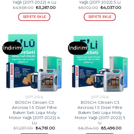
Yağlı (2017-2022) 4 Lü
Yağlı (2017-2022) 5 Li
Orijinal
Şu
Orijinal
Şu
₺
4,938.00
₺
3,267.00
₺
6,102.00
₺
4,037.00
fiyat:
andaki
fiyat:
andak
₺4,938.00.
fiyat:
₺6,102.00.
fiyat:
SEPETE EKLE
SEPETE EKLE
₺3,267.00.
₺4,037
İndirim!
İndirim!
(2017-2024)
(2017-2024)
BOSCH Citroen C3
BOSCH Citroen C3
Aircross 1.5 Dizel Filtre
Aircross 1.5 Dizel Filtre
Bakım Seti Liqui Moly
Bakım Seti Liqui Moly
Motor Yağlı (2017-2022) 4
Motor Yağlı (2017-2022) 5
Lü
Li
Orijinal
Şu
Orijinal
Şu
₺
7,237.00
₺
4,761.00
₺
8,354.00
₺
5,496.00
fiyat:
andaki
fiyat:
andak