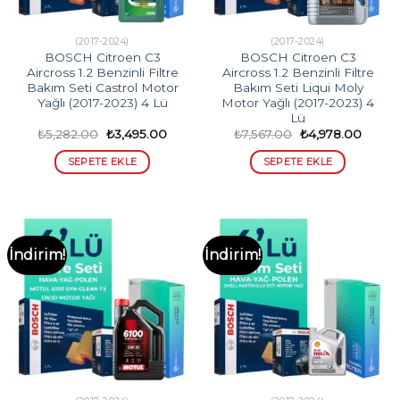
(2017-2024)
(2017-2024)
BOSCH Citroen C3
BOSCH Citroen C3
Aircross 1.2 Benzinli Filtre
Aircross 1.2 Benzinli Filtre
Bakım Seti Castrol Motor
Bakım Seti Liqui Moly
Yağlı (2017-2023) 4 Lü
Motor Yağlı (2017-2023) 4
Lü
Orijinal
Şu
Orijinal
Şu
₺
5,282.00
₺
3,495.00
₺
7,567.00
₺
4,978.00
fiyat:
andaki
fiyat:
andak
₺5,282.00.
fiyat:
₺7,567.00.
fiyat:
SEPETE EKLE
SEPETE EKLE
₺3,495.00.
₺4,978
İndirim!
İndirim!