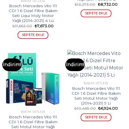
BAKIM SETLERI
Orijinal
Şu
₺
13,273.00
₺
8,732.00
Bosch Mercedes Vito 111
fiyat:
andak
CDI 1.6 Dizel Filtre Bakım
₺13,273.00.
fiyat:
SEPETE EKLE
₺8,73
Seti Liqui Moly Motor
Yağlı (2014-2021) 4 Lü
Orijinal
Şu
₺
11,663.00
₺
7,673.00
fiyat:
andaki
₺11,663.00.
fiyat:
SEPETE EKLE
₺7,673.00.
İndirim!
İndirim!
BAKIM SETLERI
Bosch Mercedes Vito 111
CDI 1.6 Dizel Filtre Bakım
Seti Motul Motor Yağlı
(2014-2021) 5 Li
Orijinal
Şu
₺
10,465.00
₺
6,924.00
fiyat:
andak
BAKIM SETLERI
₺10,465.00.
fiyat:
Bosch Mercedes Vito 111
SEPETE EKLE
₺6,92
CDI 1.6 Dizel Filtre Bakım
Seti Motul Motor Yağlı