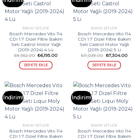
İndirim!
İndirim!
BAKIM SETLERI
BAKIM SETLERI
Bosch Mercedes Vito 114
Bosch Mercedes Vito 114
CDI 1.7 Dizel Filtre Bakım
CDI 1.7 Dizel Filtre Bakım
Seti Castrol Motor Yağlı
Seti Castrol Motor Yağlı
(2019-2024) 4 Lü
(2019-2024) 5 Li
Orijinal
Şu
Orijinal
Şu
₺
9,362.00
₺
6,195.00
₺
11,039.00
₺
7,304.00
fiyat:
andaki
fiyat:
andak
₺9,362.00.
fiyat:
₺11,039.00.
fiyat:
SEPETE EKLE
SEPETE EKLE
₺6,195.00.
₺7,30
İndirim!
İndirim!
BAKIM SETLERI
BAKIM SETLERI
Bosch Mercedes Vito 114
Bosch Mercedes Vito 114
CDI 1.7 Dizel Filtre Bakım
CDI 1.7 Dizel Filtre Bakım