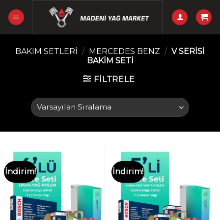
Skip
to
content
BAKIM SETLERI
/
MERCEDES BENZ
/
V SERISI
BAKIM SETI
FILTRELE
İndirim!
İndirim!