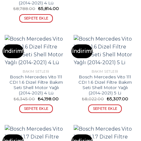
(2014-2021) 4 Lü
Orijinal
Şu
₺
8,788.00
₺
5,814.00
fiyat:
andaki
₺8,788.00.
fiyat:
SEPETE EKLE
₺5,814.00.
İndirim!
İndirim!
BAKIM SETLERI
BAKIM SETLERI
Bosch Mercedes Vito 111
Bosch Mercedes Vito 111
CDI 1.6 Dizel Filtre Bakım
CDI 1.6 Dizel Filtre Bakım
Seti Shell Motor Yağlı
Seti Shell Motor Yağlı
(2014-2021) 4 Lü
(2014-2021) 5 Li
Orijinal
Şu
Orijinal
Şu
₺
6,345.00
₺
4,198.00
₺
8,022.00
₺
5,307.00
fiyat:
andaki
fiyat:
andak
₺6,345.00.
fiyat:
₺8,022.00.
fiyat:
SEPETE EKLE
SEPETE EKLE
₺4,198.00.
₺5,30