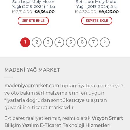
Seti Liqui Moly Motor
Seti Liqui Moly Motor
Yağlı (2019-2024) 4 Lü
Yağlı (2019-2024) 5 Li
Orijinal
Şu
Orijinal
Şu
₺
12,714.00
₺
8,364.00
₺
14,324.00
₺
9,423.00
fiyat:
andaki
fiyat:
andak
₺12,714.00.
fiyat:
₺14,324.00.
fiyat:
SEPETE EKLE
SEPETE EKLE
₺8,364.00.
₺9,42
1
2
3
4
5
6
7
MADENİ YAĞ MARKET
madeniyagmarket.com
toptan fiyatına madeni yağ
ve oto bakım sarf malzemelerini en uygun
fiyatlarla doğrudan son tüketiciye ulaştıran
güvenilir e-ticaret markasıdır.
E-ticaret faaliyetlerimiz, resmi olarak
Vizyon Smart
Bilişim Yazılım E-Ticaret Teknoloji Hizmetleri