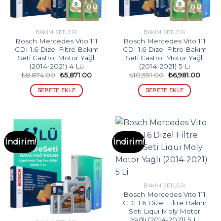
BAKIM SETLERI
BAKIM SETLERI
Bosch Mercedes Vito 111
Bosch Mercedes Vito 111
CDI 1.6 Dizel Filtre Bakım
CDI 1.6 Dizel Filtre Bakım
Seti Castrol Motor Yağlı
Seti Castrol Motor Yağlı
(2014-2021) 4 Lü
(2014-2021) 5 Li
Orijinal
Şu
Orijinal
Şu
₺
8,874.00
₺
5,871.00
₺
10,551.00
₺
6,981.00
fiyat:
andaki
fiyat:
andak
₺8,874.00.
fiyat:
₺10,551.00.
fiyat:
SEPETE EKLE
SEPETE EKLE
₺5,871.00.
₺6,981
İndirim!
İndirim!
BAKIM SETLERI
Bosch Mercedes Vito 111
CDI 1.6 Dizel Filtre Bakım
Seti Liqui Moly Motor
Yağlı (2014-2021) 5 Li