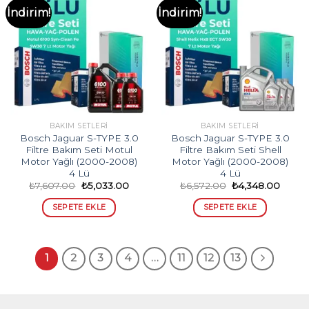
İndirim!
İndirim!
BAKIM SETLERI
BAKIM SETLERI
Bosch Jaguar S-TYPE 3.0
Bosch Jaguar S-TYPE 3.0
Filtre Bakım Seti Motul
Filtre Bakım Seti Shell
Motor Yağlı (2000-2008)
Motor Yağlı (2000-2008)
4 Lü
4 Lü
Orijinal
Şu
Orijinal
Şu
₺
7,607.00
₺
5,033.00
₺
6,572.00
₺
4,348.00
fiyat:
andaki
fiyat:
andak
₺7,607.00.
fiyat:
₺6,572.00.
fiyat:
SEPETE EKLE
SEPETE EKLE
₺5,033.00.
₺4,34
1
2
3
4
…
11
12
13