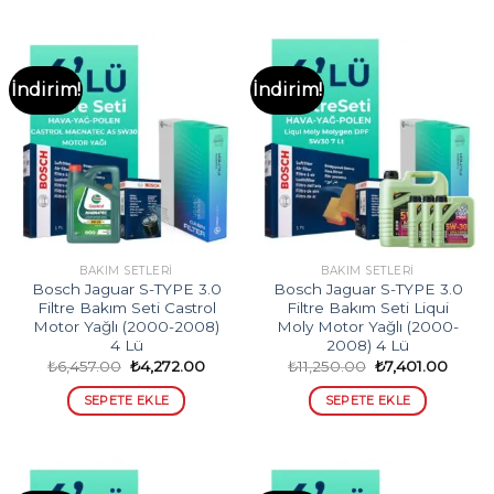
İndirim!
İndirim!
BAKIM SETLERI
BAKIM SETLERI
Bosch Jaguar S-TYPE 3.0
Bosch Jaguar S-TYPE 3.0
Filtre Bakım Seti Castrol
Filtre Bakım Seti Liqui
Motor Yağlı (2000-2008)
Moly Motor Yağlı (2000-
4 Lü
2008) 4 Lü
Orijinal
Şu
Orijinal
Şu
₺
6,457.00
₺
4,272.00
₺
11,250.00
₺
7,401.00
fiyat:
andaki
fiyat:
andak
₺6,457.00.
fiyat:
₺11,250.00.
fiyat:
SEPETE EKLE
SEPETE EKLE
₺4,272.00.
₺7,401