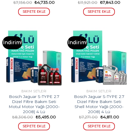
Orijinal
Şu
Orijinal
Şu
₺
7,156.00
₺
4,735.00
₺
11,921.00
₺
7,843.00
fiyat:
andaki
fiyat:
andak
₺7,156.00.
fiyat:
₺11,921.00.
fiyat:
SEPETE EKLE
SEPETE EKLE
₺4,735.00.
₺7,843
İndirim!
İndirim!
BAKIM SETLERI
BAKIM SETLERI
Bosch Jaguar S-TYPE 2.7
Bosch Jaguar S-TYPE 2.7
Dizel Filtre Bakım Seti
Dizel Filtre Bakım Seti
Motul Motor Yağlı (2000-
Shell Motor Yağlı (2000-
2008) 4 Lü
2008) 4 Lü
Orijinal
Şu
Orijinal
Şu
₺
8,306.00
₺
5,495.00
₺
7,271.00
₺
4,811.00
fiyat:
andaki
fiyat:
andaki
₺8,306.00.
fiyat:
₺7,271.00.
fiyat:
SEPETE EKLE
SEPETE EKLE
₺5,495.00.
₺4,811.