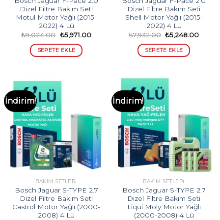
Bosch Jaguar F-Pace 2.0
Bosch Jaguar F-Pace 2.0
Dizel Filtre Bakım Seti
Dizel Filtre Bakım Seti
Motul Motor Yağlı (2015-
Shell Motor Yağlı (2015-
2022) 4 Lü
2022) 4 Lü
Orijinal
Şu
Orijinal
Şu
₺
9,024.00
₺
5,971.00
₺
7,932.00
₺
5,248.00
fiyat:
andaki
fiyat:
andak
₺9,024.00.
fiyat:
₺7,932.00.
fiyat:
SEPETE EKLE
SEPETE EKLE
₺5,971.00.
₺5,248
İndirim!
İndirim!
BAKIM SETLERI
BAKIM SETLERI
Bosch Jaguar S-TYPE 2.7
Bosch Jaguar S-TYPE 2.7
Dizel Filtre Bakım Seti
Dizel Filtre Bakım Seti
Castrol Motor Yağlı (2000-
Liqui Moly Motor Yağlı
2008) 4 Lü
(2000-2008) 4 Lü