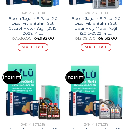
BAKIM SETLERI
BAKIM SETLERI
Bosch Jaguar F-Pace 2.0
Bosch Jaguar F-Pace 2.0
Dizel Filtre Bakım Seti
Dizel Filtre Bakım Seti
Castrol Motor Yağlı (2015-
Liqui Moly Motor Yağlı
2022) 4 Lü
(2015-2022) 4 Lü
Orijinal
Şu
Orijinal
Şu
₺
7,530.00
₺
4,982.00
₺
13,091.00
₺
8,612.00
fiyat:
andaki
fiyat:
andak
₺7,530.00.
fiyat:
₺13,091.00.
fiyat:
SEPETE EKLE
SEPETE EKLE
₺4,982.00.
₺8,612
İndirim!
İndirim!
BAKIM SETLERI
BAKIM SETLERI