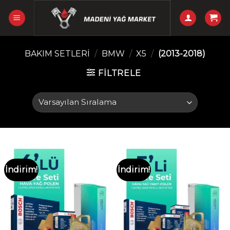
Skip
to
content
BAKIM SETLERI
/
BMW
/
X5
/
(2013-2018)
FILTRELE
İndirim!
İndirim!