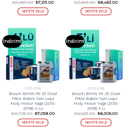
Orijinal
Şu
Orijinal
Şu
₺
10,967.00
₺
7,215.00
₺
12,863.00
₺
8,463.00
fiyat:
andaki
fiyat:
andak
₺10,967.00.
fiyat:
₺12,863.00.
fiyat:
SEPETE EKLE
SEPETE EKLE
₺7,215.00.
₺8,46
İndirim!
İndirim!
(2013-2018)
(2013-2018)
Bosch BMW X5 25 Dizel
Bosch BMW X5 25 Dizel
Filtre Bakım Seti Liqui
Filtre Bakım Seti Liqui
Moly Motor Yağlı (2015-
Moly Motor Yağlı (2015-
2018) 4 Lü
2018) 5 Li
Orijinal
Şu
Orijinal
Şu
₺
10,729.00
₺
7,058.00
₺
12,625.00
₺
8,306.00
fiyat:
andaki
fiyat:
andak
₺10,729.00.
fiyat:
₺12,625.00.
fiyat:
SEPETE EKLE
SEPETE EKLE
₺7,058.00.
₺8,30