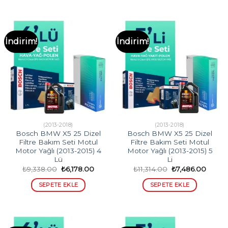
İndirim!
İndirim!
(2013-2018)
(2013-2018)
Bosch BMW X5 25 Dizel
Bosch BMW X5 25 Dizel
Filtre Bakım Seti Motul
Filtre Bakım Seti Motul
Motor Yağlı (2013-2015) 4
Motor Yağlı (2013-2015) 5
Lü
Li
Orijinal
Şu
Orijinal
Şu
₺
9,338.00
₺
6,178.00
₺
11,314.00
₺
7,486.00
fiyat:
andaki
fiyat:
andak
₺9,338.00.
fiyat:
₺11,314.00.
fiyat:
SEPETE EKLE
SEPETE EKLE
₺6,178.00.
₺7,486