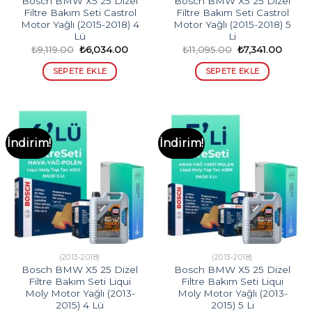
Bosch BMW X5 25 Dizel
Bosch BMW X5 25 Dizel
Filtre Bakım Seti Castrol
Filtre Bakım Seti Castrol
Motor Yağlı (2015-2018) 4
Motor Yağlı (2015-2018) 5
Lü
Li
Orijinal
Şu
Orijinal
Şu
₺
9,119.00
₺
6,034.00
₺
11,095.00
₺
7,341.00
fiyat:
andaki
fiyat:
andak
₺9,119.00.
fiyat:
₺11,095.00.
fiyat:
SEPETE EKLE
SEPETE EKLE
₺6,034.00.
₺7,341
İndirim!
İndirim!
(2013-2018)
(2013-2018)
Bosch BMW X5 25 Dizel
Bosch BMW X5 25 Dizel
Filtre Bakım Seti Liqui
Filtre Bakım Seti Liqui
Moly Motor Yağlı (2013-
Moly Motor Yağlı (2013-
2015) 4 Lü
2015) 5 Li