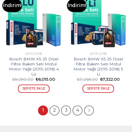
İndirim!
İndirim!
(2013-2018)
(2013-2018)
Bosch BMW X5 25 Dizel
Bosch BMW X5 25 Dizel
Filtre Bakım Seti Motul
Filtre Bakım Seti Motul
Motor Yağlı (2015-2018) 4
Motor Yağlı (2015-2018) 5
Lü
Li
Orijinal
Şu
Orijinal
Şu
₺
9,090.00
₺
6,015.00
₺
11,066.00
₺
7,322.00
fiyat:
andaki
fiyat:
andak
₺9,090.00.
fiyat:
₺11,066.00.
fiyat:
SEPETE EKLE
SEPETE EKLE
₺6,015.00.
₺7,322
1
2
3
4