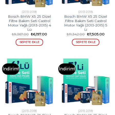
(2013-2018)
(2013-2018)
Bosch BMW X5 25 Dizel
Bosch BMW X5 25 Dizel
Filtre Bakım Seti Castrol
Filtre Bakım Seti Castrol
Motor Yağlı (2013-2015) 4
Motor Yağlı (2013-2015) 5
Lü
Li
Orijinal
Şu
Orijinal
Şu
₺
9,367.00
₺
6,197.00
₺
11,342.00
₺
7,505.00
fiyat:
andaki
fiyat:
andak
₺9,367.00.
fiyat:
₺11,342.00.
fiyat:
SEPETE EKLE
SEPETE EKLE
₺6,197.00.
₺7,50
İndirim!
İndirim!
(2013-2018)
(2013-2018)