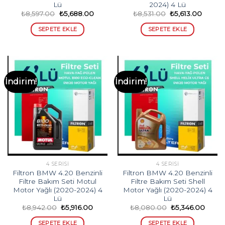
Lü
2024) 4 Lü
Orijinal
Şu
Orijinal
Şu
₺
8,597.00
₺
5,688.00
₺
8,531.00
₺
5,613.00
fiyat:
andaki
fiyat:
andaki
₺8,597.00.
fiyat:
₺8,531.00.
fiyat:
SEPETE EKLE
SEPETE EKLE
₺5,688.00.
₺5,613.
İndirim!
İndirim!
4 SERISI
4 SERISI
Filtron BMW 4.20 Benzinli
Filtron BMW 4.20 Benzinli
Filtre Bakım Seti Motul
Filtre Bakım Seti Shell
Motor Yağlı (2020-2024) 4
Motor Yağlı (2020-2024) 4
Lü
Lü
Orijinal
Şu
Orijinal
Şu
₺
8,942.00
₺
5,916.00
₺
8,080.00
₺
5,346.00
fiyat:
andaki
fiyat:
andak
₺8,942.00.
fiyat:
₺8,080.00.
fiyat:
SEPETE EKLE
SEPETE EKLE