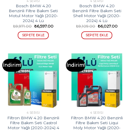
4 SERISI
4 SERISI
Bosch BMW 4.20
Bosch BMW 4.20
Benzinli Filtre Bakım Seti
Benzinli Filtre Bakım Seti
Motul Motor Yağlı (2020-
Shell Motor Yağlı (2020-
2024) 4 Lü
2024) 4 Lü
Orijinal
Şu
Orijinal
Şu
₺
9,971.00
₺
6,597.00
₺
9,109.00
₺
6,027.00
fiyat:
andaki
fiyat:
andak
₺9,971.00.
fiyat:
₺9,109.00.
fiyat:
SEPETE EKLE
SEPETE EKLE
₺6,597.00.
₺6,027
İndirim!
İndirim!
4 SERISI
4 SERISI
Filtron BMW 4.20 Benzinli
Filtron BMW 4.20 Benzinli
Filtre Bakım Seti Castrol
Filtre Bakım Seti Liqui
Motor Yağlı (2020-2024) 4
Moly Motor Yağlı (2020-