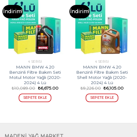
İndirim!
İndirim!
4 SERISI
4 SERISI
MANN BMW 4.20
MANN BMW 4.20
Benzinli Filtre Bakım Seti
Benzinli Filtre Bakım Seti
Motul Motor Yağlı (2020-
Shell Motor Yağlı (2020-
2024) 4 Lü
2024) 4 Lü
Orijinal
Şu
Orijinal
Şu
₺
10,089.00
₺
6,675.00
₺
9,226.00
₺
6,105.00
fiyat:
andaki
fiyat:
andak
₺10,089.00.
fiyat:
₺9,226.00.
fiyat:
SEPETE EKLE
SEPETE EKLE
₺6,675.00.
₺6,105
MADENİ YAĞ MARKET