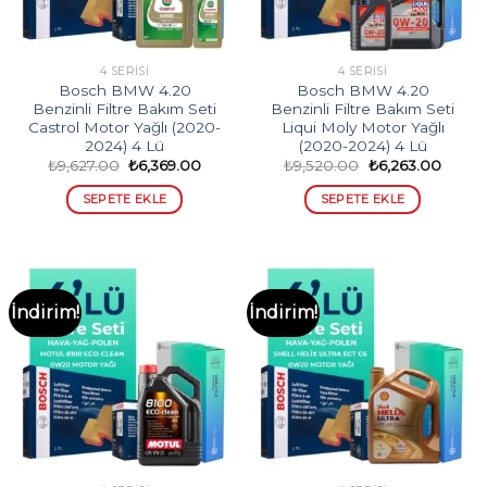
4 SERISI
4 SERISI
Bosch BMW 4.20
Bosch BMW 4.20
Benzinli Filtre Bakım Seti
Benzinli Filtre Bakım Seti
Castrol Motor Yağlı (2020-
Liqui Moly Motor Yağlı
2024) 4 Lü
(2020-2024) 4 Lü
Orijinal
Şu
Orijinal
Şu
₺
9,627.00
₺
6,369.00
₺
9,520.00
₺
6,263.00
fiyat:
andaki
fiyat:
andak
₺9,627.00.
fiyat:
₺9,520.00.
fiyat:
SEPETE EKLE
SEPETE EKLE
₺6,369.00.
₺6,263
İndirim!
İndirim!