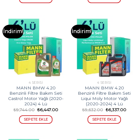
₺5,916.00.
₺5,34
İndirim!
İndirim!
4 SERISI
4 SERISI
MANN BMW 4.20
MANN BMW 4.20
Benzinli Filtre Bakım Seti
Benzinli Filtre Bakım Seti
Castrol Motor Yağlı (2020-
Liqui Moly Motor Yağlı
2024) 4 Lü
(2020-2024) 4 Lü
Orijinal
Şu
Orijinal
Şu
₺
9,744.00
₺
6,447.00
₺
9,632.00
₺
6,337.00
fiyat:
andaki
fiyat:
andak
₺9,744.00.
fiyat:
₺9,632.00.
fiyat:
SEPETE EKLE
SEPETE EKLE
₺6,447.00.
₺6,337