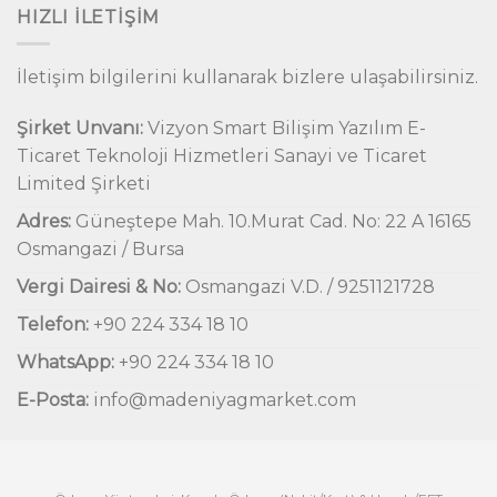
HIZLI İLETIŞIM
İletişim bilgilerini kullanarak bizlere ulaşabilirsiniz.
Şirket Unvanı:
Vizyon Smart Bilişim Yazılım E-
Ticaret Teknoloji Hizmetleri Sanayi ve Ticaret
Limited Şirketi
Adres:
Güneştepe Mah. 10.Murat Cad. No: 22 A 16165
Osmangazi / Bursa
Vergi Dairesi & No:
Osmangazi V.D. / 9251121728
Telefon:
+90 224 334 18 10
WhatsApp:
+90 224 334 18 10
E-Posta:
info@madeniyagmarket.com