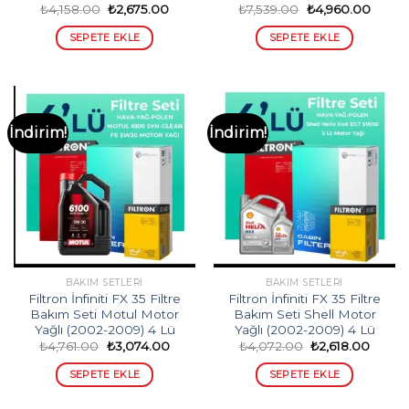
Orijinal
Şu
Orijinal
Şu
₺
4,158.00
₺
2,675.00
₺
7,539.00
₺
4,960.00
fiyat:
andaki
fiyat:
andak
₺4,158.00.
fiyat:
₺7,539.00.
fiyat:
SEPETE EKLE
SEPETE EKLE
₺2,675.00.
₺4,96
İndirim!
İndirim!
BAKIM SETLERI
BAKIM SETLERI
Filtron İnfiniti FX 35 Filtre
Filtron İnfiniti FX 35 Filtre
Bakım Seti Motul Motor
Bakım Seti Shell Motor
Yağlı (2002-2009) 4 Lü
Yağlı (2002-2009) 4 Lü
Orijinal
Şu
Orijinal
Şu
₺
4,761.00
₺
3,074.00
₺
4,072.00
₺
2,618.00
fiyat:
andaki
fiyat:
andak
₺4,761.00.
fiyat:
₺4,072.00.
fiyat:
SEPETE EKLE
SEPETE EKLE
₺3,074.00.
₺2,618