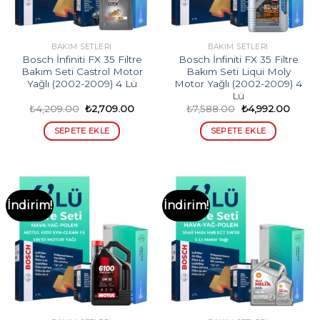
BAKIM SETLERI
BAKIM SETLERI
Bosch İnfiniti FX 35 Filtre
Bosch İnfiniti FX 35 Filtre
Bakım Seti Castrol Motor
Bakım Seti Liqui Moly
Yağlı (2002-2009) 4 Lü
Motor Yağlı (2002-2009) 4
Lü
Orijinal
Şu
Orijinal
Şu
₺
4,209.00
₺
2,709.00
₺
7,588.00
₺
4,992.00
fiyat:
andaki
fiyat:
andak
₺4,209.00.
fiyat:
₺7,588.00.
fiyat:
SEPETE EKLE
SEPETE EKLE
₺2,709.00.
₺4,992
İndirim!
İndirim!