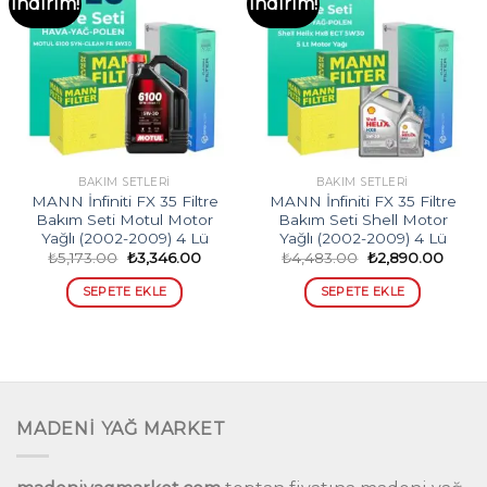
İndirim!
İndirim!
BAKIM SETLERI
BAKIM SETLERI
MANN İnfiniti FX 35 Filtre
MANN İnfiniti FX 35 Filtre
Bakım Seti Motul Motor
Bakım Seti Shell Motor
Yağlı (2002-2009) 4 Lü
Yağlı (2002-2009) 4 Lü
Orijinal
Şu
Orijinal
Şu
₺
5,173.00
₺
3,346.00
₺
4,483.00
₺
2,890.00
fiyat:
andaki
fiyat:
andak
₺5,173.00.
fiyat:
₺4,483.00.
fiyat:
SEPETE EKLE
SEPETE EKLE
₺3,346.00.
₺2,89
MADENİ YAĞ MARKET