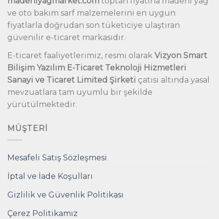
madeniyagmarket.com
toptan fiyatına madeni yağ
ve oto bakım sarf malzemelerini en uygun
fiyatlarla doğrudan son tüketiciye ulaştıran
güvenilir e-ticaret markasıdır.
E-ticaret faaliyetlerimiz, resmi olarak
Vizyon Smart
Bilişim Yazılım E-Ticaret Teknoloji Hizmetleri
Sanayi ve Ticaret Limited Şirketi
çatısı altında yasal
mevzuatlara tam uyumlu bir şekilde
yürütülmektedir.
MÜŞTERI
Mesafeli Satış Sözleşmesi
İptal ve İade Koşulları
Gizlilik ve Güvenlik Politikası
Çerez Politikamız