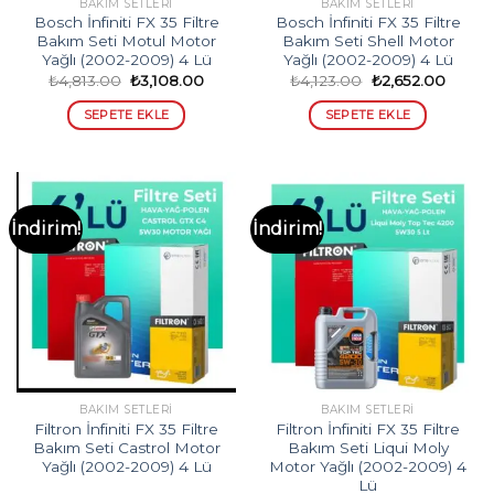
BAKIM SETLERI
BAKIM SETLERI
Bosch İnfiniti FX 35 Filtre
Bosch İnfiniti FX 35 Filtre
Bakım Seti Motul Motor
Bakım Seti Shell Motor
Yağlı (2002-2009) 4 Lü
Yağlı (2002-2009) 4 Lü
Orijinal
Şu
Orijinal
Şu
₺
4,813.00
₺
3,108.00
₺
4,123.00
₺
2,652.00
fiyat:
andaki
fiyat:
andaki
₺4,813.00.
fiyat:
₺4,123.00.
fiyat:
SEPETE EKLE
SEPETE EKLE
₺3,108.00.
₺2,652
İndirim!
İndirim!
BAKIM SETLERI
BAKIM SETLERI
Filtron İnfiniti FX 35 Filtre
Filtron İnfiniti FX 35 Filtre
Bakım Seti Castrol Motor
Bakım Seti Liqui Moly
Yağlı (2002-2009) 4 Lü
Motor Yağlı (2002-2009) 4
Lü