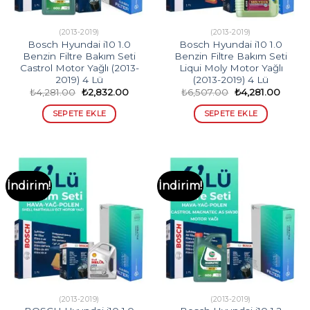
(2013-2019)
(2013-2019)
Bosch Hyundai i10 1.0
Bosch Hyundai i10 1.0
Benzin Filtre Bakım Seti
Benzin Filtre Bakım Seti
Castrol Motor Yağlı (2013-
Liqui Moly Motor Yağlı
2019) 4 Lü
(2013-2019) 4 Lü
Orijinal
Şu
Orijinal
Şu
₺
4,281.00
₺
2,832.00
₺
6,507.00
₺
4,281.00
fiyat:
andaki
fiyat:
andak
₺4,281.00.
fiyat:
₺6,507.00.
fiyat:
SEPETE EKLE
SEPETE EKLE
₺2,832.00.
₺4,281
İndirim!
İndirim!
(2013-2019)
(2013-2019)