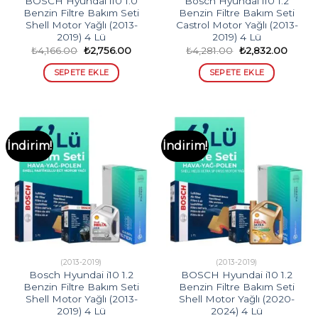
BOSCH Hyundai i10 1.0
Bosch Hyundai i10 1.2
Benzin Filtre Bakım Seti
Benzin Filtre Bakım Seti
Shell Motor Yağlı (2013-
Castrol Motor Yağlı (2013-
2019) 4 Lü
2019) 4 Lü
Orijinal
Şu
Orijinal
Şu
₺
4,166.00
₺
2,756.00
₺
4,281.00
₺
2,832.00
fiyat:
andaki
fiyat:
andak
₺4,166.00.
fiyat:
₺4,281.00.
fiyat:
SEPETE EKLE
SEPETE EKLE
₺2,756.00.
₺2,832
İndirim!
İndirim!
(2013-2019)
(2013-2019)
Bosch Hyundai i10 1.2
BOSCH Hyundai i10 1.2
Benzin Filtre Bakım Seti
Benzin Filtre Bakım Seti
Shell Motor Yağlı (2013-
Shell Motor Yağlı (2020-
2019) 4 Lü
2024) 4 Lü