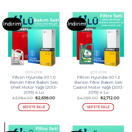
İndirim!
İndirim!
(2013-2019)
(2013-2019)
Filtron Hyundai i10 1.0
Filtron Hyundai i10 1.2
Benzin Filtre Bakım Seti
Benzin Filtre Bakım Seti
Shell Motor Yağlı (2013-
Castrol Motor Yağlı (2013-
2019) 4 Lü
2019) 4 Lü
Orijinal
Şu
Orijinal
Şu
₺
3,984.00
₺
2,636.00
₺
4,099.00
₺
2,712.00
fiyat:
andaki
fiyat:
andak
₺3,984.00.
fiyat:
₺4,099.00.
fiyat:
SEPETE EKLE
SEPETE EKLE
₺2,636.00.
₺2,712