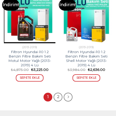
İndirim!
İndirim!
(2013-2019)
(2013-2019)
Filtron Hyundai i10 1.2
Filtron Hyundai i10 1.2
Benzin Filtre Bakım Seti
Benzin Filtre Bakım Seti
Motul Motor Yağlı (2013-
Shell Motor Yağlı (2013-
2019) 4 Lü
2019) 4 Lü
Orijinal
Şu
Orijinal
Şu
₺
4,875.00
₺
3,225.00
₺
3,984.00
₺
2,636.00
fiyat:
andaki
fiyat:
andak
₺4,875.00.
fiyat:
₺3,984.00.
fiyat:
SEPETE EKLE
SEPETE EKLE
₺3,225.00.
₺2,636
1
2