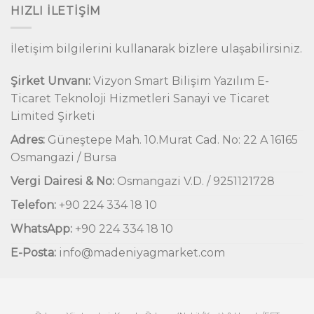
HIZLI İLETIŞIM
İletişim bilgilerini kullanarak bizlere ulaşabilirsiniz.
Şirket Unvanı:
Vizyon Smart Bilişim Yazılım E-
Ticaret Teknoloji Hizmetleri Sanayi ve Ticaret
Limited Şirketi
Adres:
Güneştepe Mah. 10.Murat Cad. No: 22 A 16165
Osmangazi / Bursa
Vergi Dairesi & No:
Osmangazi V.D. / 9251121728
Telefon:
+90 224 334 18 10
WhatsApp:
+90 224 334 18 10
E-Posta:
info@madeniyagmarket.com