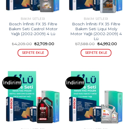
BAKIM SETLERI
BAKIM SETLERI
Bosch İnfiniti FX 35 Filtre
Bosch İnfiniti FX 35 Filtre
Bakım Seti Castrol Motor
Bakım Seti Liqui Moly
Yağlı (2002-2009) 4 Lü
Motor Yağlı (2002-2009) 4
Lü
Orijinal
Şu
Orijinal
Şu
₺
4,209.00
₺
2,709.00
₺
7,588.00
₺
4,992.00
fiyat:
andaki
fiyat:
andak
₺4,209.00.
fiyat:
₺7,588.00.
fiyat:
SEPETE EKLE
SEPETE EKLE
₺2,709.00.
₺4,992
İndirim!
İndirim!