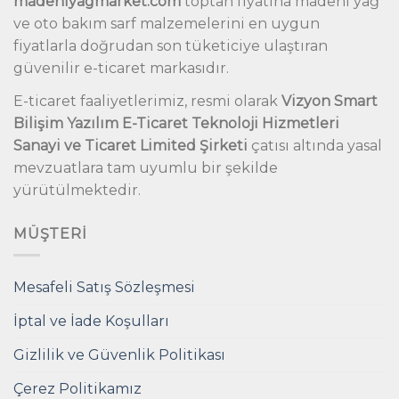
madeniyagmarket.com
toptan fiyatına madeni yağ
ve oto bakım sarf malzemelerini en uygun
fiyatlarla doğrudan son tüketiciye ulaştıran
güvenilir e-ticaret markasıdır.
E-ticaret faaliyetlerimiz, resmi olarak
Vizyon Smart
Bilişim Yazılım E-Ticaret Teknoloji Hizmetleri
Sanayi ve Ticaret Limited Şirketi
çatısı altında yasal
mevzuatlara tam uyumlu bir şekilde
yürütülmektedir.
MÜŞTERI
Mesafeli Satış Sözleşmesi
İptal ve İade Koşulları
Gizlilik ve Güvenlik Politikası
Çerez Politikamız