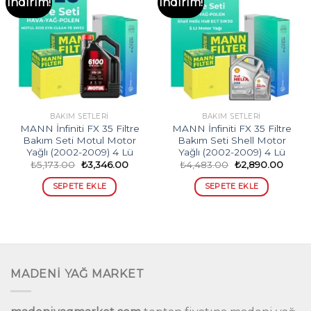
İndirim!
İndirim!
BAKIM SETLERI
BAKIM SETLERI
MANN İnfiniti FX 35 Filtre
MANN İnfiniti FX 35 Filtre
Bakım Seti Motul Motor
Bakım Seti Shell Motor
Yağlı (2002-2009) 4 Lü
Yağlı (2002-2009) 4 Lü
Orijinal
Şu
Orijinal
Şu
₺
5,173.00
₺
3,346.00
₺
4,483.00
₺
2,890.00
fiyat:
andaki
fiyat:
andak
₺5,173.00.
fiyat:
₺4,483.00.
fiyat:
SEPETE EKLE
SEPETE EKLE
₺3,346.00.
₺2,89
MADENİ YAĞ MARKET