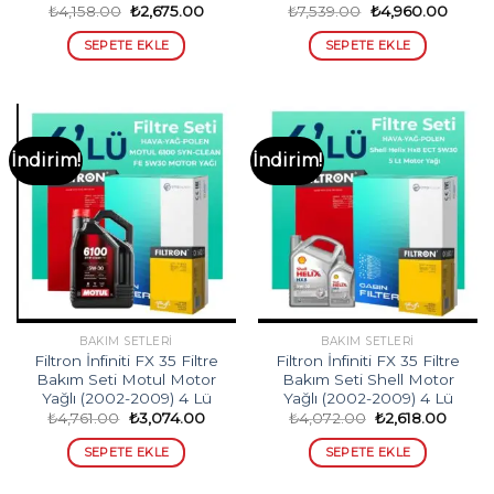
Orijinal
Şu
Orijinal
Şu
₺
4,158.00
₺
2,675.00
₺
7,539.00
₺
4,960.00
fiyat:
andaki
fiyat:
andak
₺4,158.00.
fiyat:
₺7,539.00.
fiyat:
SEPETE EKLE
SEPETE EKLE
₺2,675.00.
₺4,96
İndirim!
İndirim!
BAKIM SETLERI
BAKIM SETLERI
Filtron İnfiniti FX 35 Filtre
Filtron İnfiniti FX 35 Filtre
Bakım Seti Motul Motor
Bakım Seti Shell Motor
Yağlı (2002-2009) 4 Lü
Yağlı (2002-2009) 4 Lü
Orijinal
Şu
Orijinal
Şu
₺
4,761.00
₺
3,074.00
₺
4,072.00
₺
2,618.00
fiyat:
andaki
fiyat:
andak
₺4,761.00.
fiyat:
₺4,072.00.
fiyat:
SEPETE EKLE
SEPETE EKLE
₺3,074.00.
₺2,618