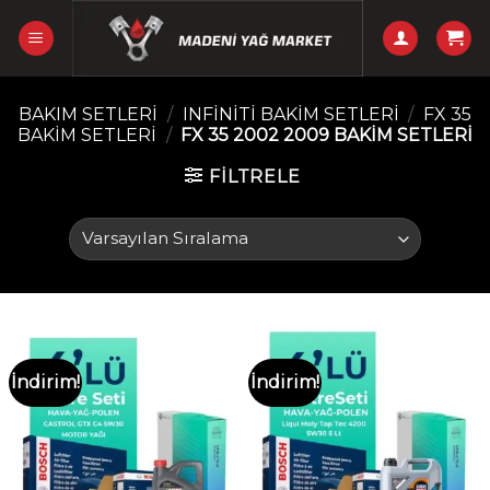
Skip
to
content
BAKIM SETLERI
/
INFINITI BAKIM SETLERI
/
FX 35
BAKIM SETLERI
/
FX 35 2002 2009 BAKIM SETLERI
FILTRELE
İndirim!
İndirim!