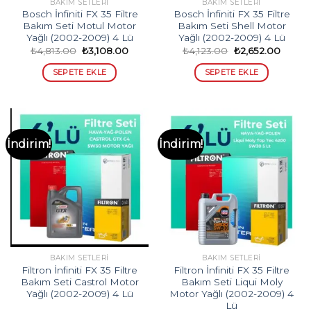
BAKIM SETLERI
BAKIM SETLERI
Bosch İnfiniti FX 35 Filtre
Bosch İnfiniti FX 35 Filtre
Bakım Seti Motul Motor
Bakım Seti Shell Motor
Yağlı (2002-2009) 4 Lü
Yağlı (2002-2009) 4 Lü
Orijinal
Şu
Orijinal
Şu
₺
4,813.00
₺
3,108.00
₺
4,123.00
₺
2,652.00
fiyat:
andaki
fiyat:
andaki
₺4,813.00.
fiyat:
₺4,123.00.
fiyat:
SEPETE EKLE
SEPETE EKLE
₺3,108.00.
₺2,652
İndirim!
İndirim!
BAKIM SETLERI
BAKIM SETLERI
Filtron İnfiniti FX 35 Filtre
Filtron İnfiniti FX 35 Filtre
Bakım Seti Castrol Motor
Bakım Seti Liqui Moly
Yağlı (2002-2009) 4 Lü
Motor Yağlı (2002-2009) 4
Lü