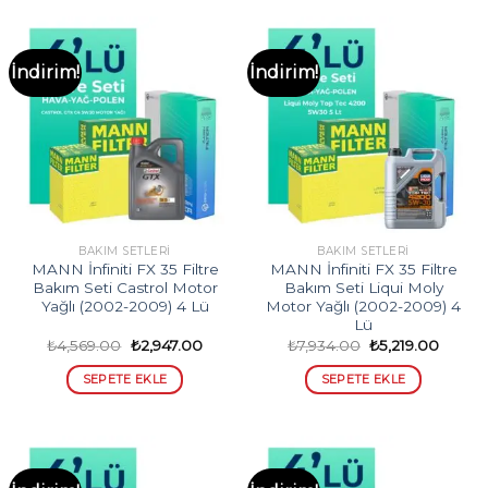
İndirim!
İndirim!
BAKIM SETLERI
BAKIM SETLERI
MANN İnfiniti FX 35 Filtre
MANN İnfiniti FX 35 Filtre
Bakım Seti Castrol Motor
Bakım Seti Liqui Moly
Yağlı (2002-2009) 4 Lü
Motor Yağlı (2002-2009) 4
Lü
Orijinal
Şu
Orijinal
Şu
₺
4,569.00
₺
2,947.00
₺
7,934.00
₺
5,219.00
fiyat:
andaki
fiyat:
andaki
₺4,569.00.
fiyat:
₺7,934.00.
fiyat:
SEPETE EKLE
SEPETE EKLE
₺2,947.00.
₺5,219