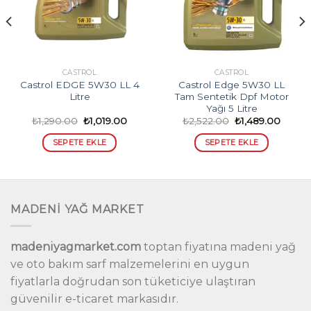
CASTROL
CASTROL
Castrol EDGE 5W30 LL 4
Castrol Edge 5W30 LL
Litre
Tam Sentetik Dpf Motor
Yağı 5 Litre
Orijinal
Şu
Orijinal
Şu
₺
1,290.00
₺
1,019.00
₺
2,522.00
₺
1,489.00
ki
fiyat:
andaki
fiyat:
andak
₺1,290.00.
fiyat:
₺2,522.00.
fiyat:
SEPETE EKLE
SEPETE EKLE
9.00.
₺1,019.00.
₺1,489
MADENİ YAĞ MARKET
madeniyagmarket.com
toptan fiyatına madeni yağ
ve oto bakım sarf malzemelerini en uygun
fiyatlarla doğrudan son tüketiciye ulaştıran
güvenilir e-ticaret markasıdır.