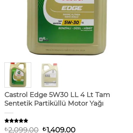
Castrol Edge 5W30 LL 4 Lt Tam
Sentetik Partiküllü Motor Yağı
32
müşteri
Orijinal
Şu
2,099.00
1,409.00
₺
₺
puanına