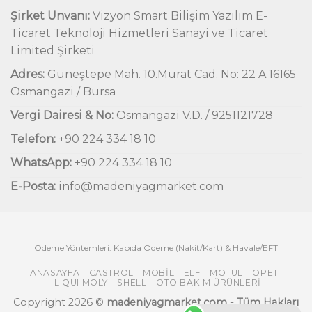
Şirket Unvanı:
Vizyon Smart Bilişim Yazılım E-
Ticaret Teknoloji Hizmetleri Sanayi ve Ticaret
Limited Şirketi
Adres:
Güneştepe Mah. 10.Murat Cad. No: 22 A 16165
Osmangazi / Bursa
Vergi Dairesi & No:
Osmangazi V.D. / 9251121728
Telefon:
+90 224 334 18 10
WhatsApp:
+90 224 334 18 10
E-Posta:
info@madeniyagmarket.com
Ödeme Yöntemleri: Kapıda Ödeme (Nakit/Kart) & Havale/EFT
ANASAYFA
CASTROL
MOBIL
ELF
MOTUL
OPET
LIQUI MOLY
SHELL
OTO BAKIM ÜRÜNLERI
Copyright 2026 ©
madeniyagmarket.com - Tüm Hakları