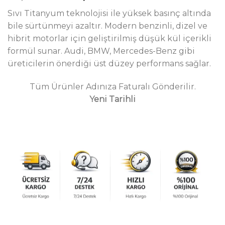
fiyat:
andaki
dayanarak
Sıvı Titanyum teknolojisi ile yüksek basınç altında
5 üzerinden
₺2,099.00.
fiyat:
5.00
puan
bile sürtünmeyi azaltır. Modern benzinli, dizel ve
₺1,409.00.
aldı
hibrit motorlar için geliştirilmiş düşük kül içerikli
formül sunar. Audi, BMW, Mercedes-Benz gibi
üreticilerin önerdiği üst düzey performans sağlar.
Tüm Ürünler Adınıza Faturalı Gönderilir.
Yeni Tarihli