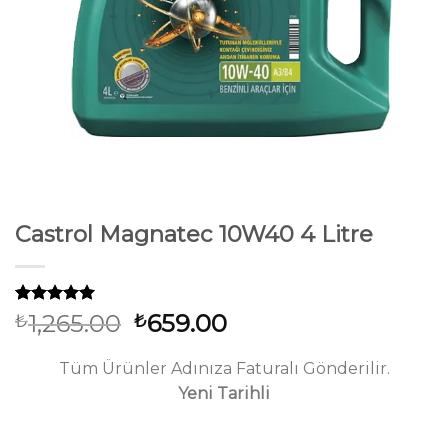
Castrol Magnatec 10W40 4 Litre
33
müşteri
Orijinal
Şu
1,265.00
659.00
₺
₺
puanına
fiyat:
andaki
dayanarak
5 üzerinden
₺1,265.00.
fiyat:
Tüm Ürünler Adınıza Faturalı Gönderilir.
5.00
puan
₺659.00.
Yeni Tarihli
aldı