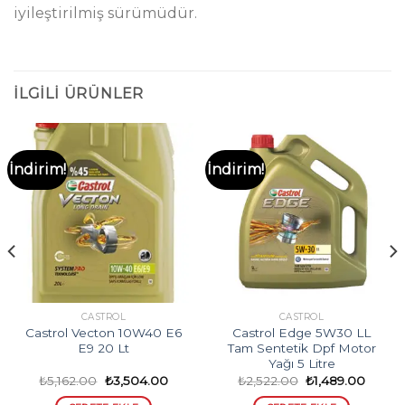
iyileştirilmiş sürümüdür.
İLGILI ÜRÜNLER
İndirim!
İndirim!
CASTROL
CASTROL
Castrol Vecton 10W40 E6
Castrol Edge 5W30 LL
E9 20 Lt
Tam Sentetik Dpf Motor
Yağı 5 Litre
Orijinal
Şu
Orijinal
Şu
₺
5,162.00
₺
3,504.00
₺
2,522.00
₺
1,489.00
ki
fiyat:
andaki
fiyat:
andak
₺5,162.00.
fiyat:
₺2,522.00.
fiyat: