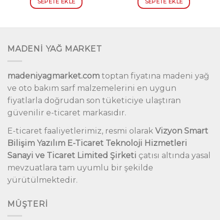
SEPETE EKLE
SEPETE EKLE
9.00.
₺3,504.00.
₺1,489
MADENİ YAĞ MARKET
madeniyagmarket.com
toptan fiyatına madeni yağ
ve oto bakım sarf malzemelerini en uygun
fiyatlarla doğrudan son tüketiciye ulaştıran
güvenilir e-ticaret markasıdır.
E-ticaret faaliyetlerimiz, resmi olarak
Vizyon Smart
Bilişim Yazılım E-Ticaret Teknoloji Hizmetleri
Sanayi ve Ticaret Limited Şirketi
çatısı altında yasal
mevzuatlara tam uyumlu bir şekilde
yürütülmektedir.
MÜŞTERI