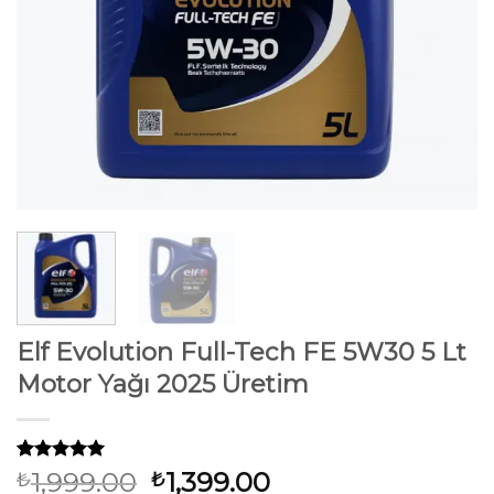
Elf Evolution Full-Tech FE 5W30 5 Lt
Motor Yağı 2025 Üretim
31
müşteri
Orijinal
Şu
1,999.00
1,399.00
₺
₺
puanına