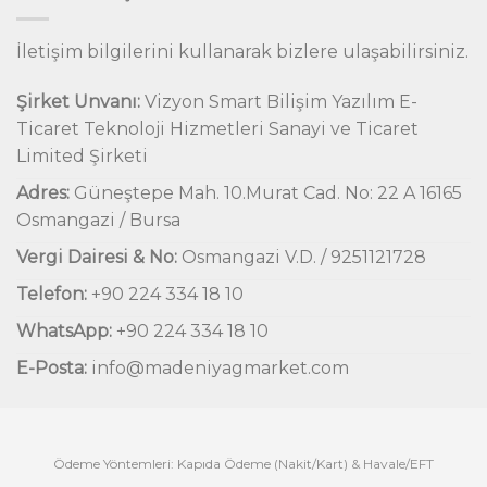
İletişim bilgilerini kullanarak bizlere ulaşabilirsiniz.
Şirket Unvanı:
Vizyon Smart Bilişim Yazılım E-
Ticaret Teknoloji Hizmetleri Sanayi ve Ticaret
Limited Şirketi
Adres:
Güneştepe Mah. 10.Murat Cad. No: 22 A 16165
Osmangazi / Bursa
Vergi Dairesi & No:
Osmangazi V.D. / 9251121728
Telefon:
+90 224 334 18 10
WhatsApp:
+90 224 334 18 10
E-Posta:
info@madeniyagmarket.com
Ödeme Yöntemleri: Kapıda Ödeme (Nakit/Kart) & Havale/EFT