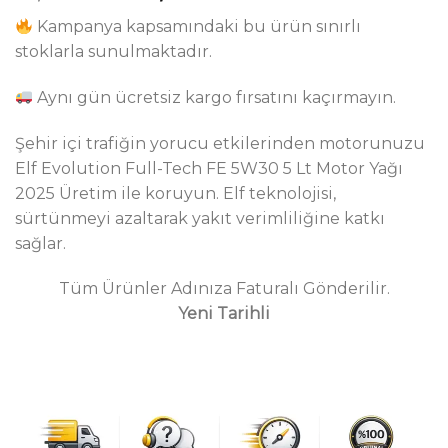
fiyat:
andaki
dayanarak
Kampanya kapsamındaki bu ürün sınırlı
5 üzerinden
₺1,999.00.
fiyat:
5.00
puan
stoklarla sunulmaktadır.
₺1,399.00.
aldı
Aynı gün ücretsiz kargo fırsatını kaçırmayın.
Şehir içi trafiğin yorucu etkilerinden motorunuzu
Elf Evolution Full-Tech FE 5W30 5 Lt Motor Yağı
2025 Üretim ile koruyun. Elf teknolojisi,
sürtünmeyi azaltarak yakıt verimliliğine katkı
sağlar.
Tüm Ürünler Adınıza Faturalı Gönderilir.
Yeni Tarihli