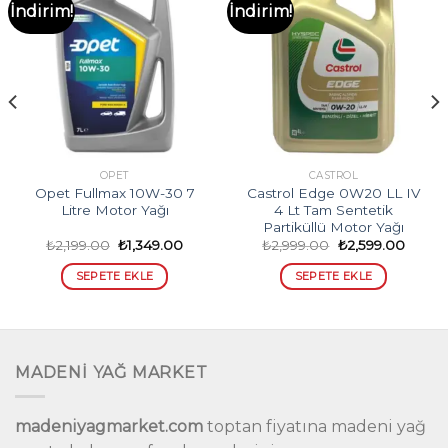
İndirim!
İndirim!
OPET
CASTROL
Opet Fullmax 10W-30 7
Castrol Edge 0W20 LL IV
Litre Motor Yağı
4 Lt Tam Sentetik
Partiküllü Motor Yağı
Orijinal
Şu
Orijinal
Şu
₺
2,199.00
₺
1,349.00
₺
2,999.00
₺
2,599.00
i
fiyat:
andaki
fiyat:
andak
₺2,199.00.
fiyat:
₺2,999.00.
fiyat:
SEPETE EKLE
SEPETE EKLE
0.
₺1,349.00.
₺2,599
MADENİ YAĞ MARKET
madeniyagmarket.com
toptan fiyatına madeni yağ