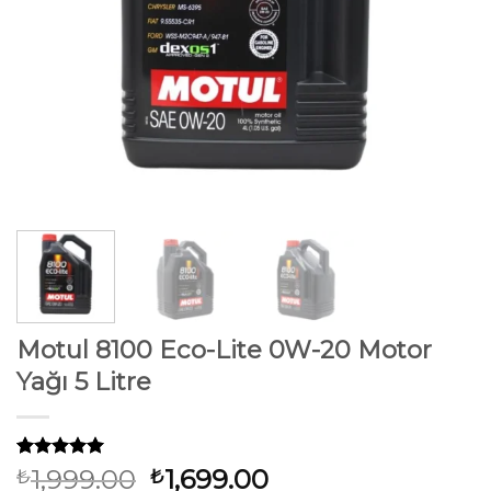
Motul 8100 Eco-Lite 0W-20 Motor
Yağı 5 Litre
34
müşteri
Orijinal
Şu
1,999.00
1,699.00
₺
₺
puanına