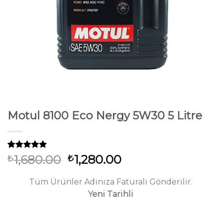
Motul 8100 Eco Nergy 5W30 5 Litre
31
müşteri
Orijinal
Şu
1,680.00
1,280.00
₺
₺
puanına
fiyat:
andaki
dayanarak
5 üzerinden
₺1,680.00.
fiyat:
Tüm Ürünler Adınıza Faturalı Gönderilir.
5.00
puan
₺1,280.00.
Yeni Tarihli
aldı