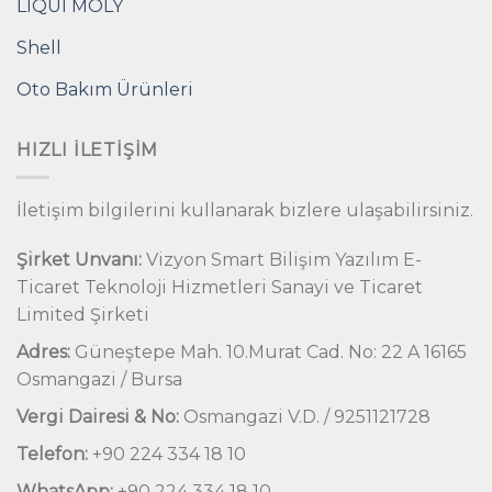
LIQUI MOLY
Shell
Oto Bakım Ürünleri
HIZLI İLETIŞIM
İletişim bilgilerini kullanarak bizlere ulaşabilirsiniz.
Şirket Unvanı:
Vizyon Smart Bilişim Yazılım E-
Ticaret Teknoloji Hizmetleri Sanayi ve Ticaret
Limited Şirketi
Adres:
Güneştepe Mah. 10.Murat Cad. No: 22 A 16165
Osmangazi / Bursa
Vergi Dairesi & No:
Osmangazi V.D. / 9251121728
Telefon:
+90 224 334 18 10
WhatsApp:
+90 224 334 18 10