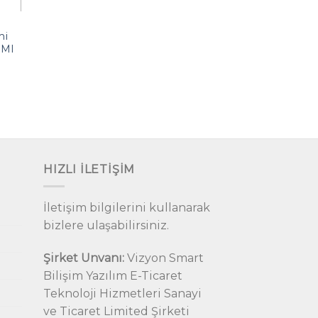
mi
 Ml
aki
:
9.00.
HIZLI İLETIŞIM
İletişim bilgilerini kullanarak
bizlere ulaşabilirsiniz.
Şirket Unvanı:
Vizyon Smart
Bilişim Yazılım E-Ticaret
Teknoloji Hizmetleri Sanayi
ve Ticaret Limited Şirketi