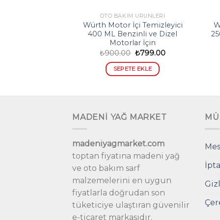
OTO BAKIM ÜRÜNLERI
Würth Motor İçi Temizleyici
W
400 ML Benzinli ve Dizel
25
Motorlar İçin
Orijinal
Şu
₺
900.00
₺
799.00
fiyat:
andaki
₺900.00.
fiyat:
SEPETE EKLE
₺799.00.
MADENİ YAĞ MARKET
MÜ
madeniyagmarket.com
Mes
toptan fiyatına madeni yağ
İpta
ve oto bakım sarf
malzemelerini en uygun
Gizl
fiyatlarla doğrudan son
Çer
tüketiciye ulaştıran güvenilir
e-ticaret markasıdır.