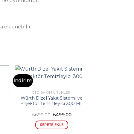
ı ile uyumludur.
 eklenebilir.
İndirim!
OTO BAKIM ÜRÜNLERI
Würth Dizel Yakıt Sistemi ve
Enjektör Temizleyici 300 ML
Orijinal
Şu
₺
699.00
₺
499.00
fiyat:
andaki
₺699.00.
fiyat:
SEPETE EKLE
₺499.00.