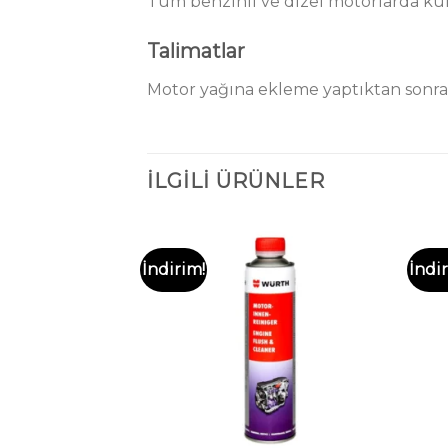
Tüm benzinli ve dizel motorlarda k
Talimatlar
Motor yağına ekleme yaptıktan sonra 
İLGILI ÜRÜNLER
İndirim!
İndi