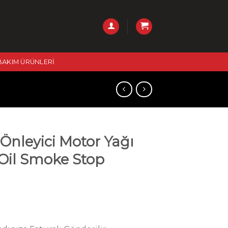
BAKIM ÜRÜNLERI
nleyici Motor Yağı
 Oil Smoke Stop
Şu
andaki