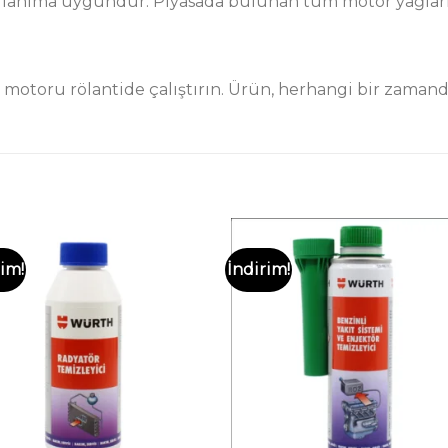
ullanıma uygundur. Piyasada bulunan tüm motor yağlar
motoru rölantide çalıştırın. Ürün, herhangi bir zamanda
rim!
İndirim!