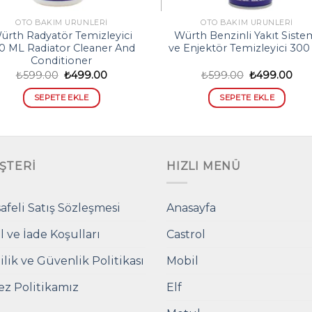
OTO BAKIM ÜRÜNLERI
OTO BAKIM ÜRÜNLERI
ürth Radyatör Temizleyici
Würth Benzinli Yakıt Siste
0 ML Radiator Cleaner And
ve Enjektör Temizleyici 300
Conditioner
Orijinal
Şu
Orijinal
Şu
₺
599.00
₺
499.00
₺
599.00
₺
499.00
fiyat:
andaki
fiyat:
and
₺599.00.
fiyat:
₺599.00.
fiyat
SEPETE EKLE
SEPETE EKLE
₺499.00.
₺49
ŞTERI
HIZLI MENÜ
afeli Satış Sözleşmesi
Anasayfa
l ve İade Koşulları
Castrol
ilik ve Güvenlik Politikası
Mobil
ez Politikamız
Elf