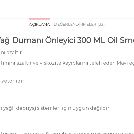
AÇIKLAMA
DEĞERLENDIRMELER (33)
Yağ Dumanı Önleyici 300 ML Oil S
ı azaltır
imini azaltır ve viskozite kayıplarını telafi eder. Mav
 yeterlidir
n yağlı debriyaj sistemleri için uygun değildir.