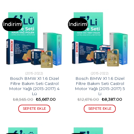
İndirim!
İndirim!
(2015-2022)
(2015-2022)
Bosch BMW X1 1.6 Dizel
Bosch BMW X1 1.6 Dizel
Filtre Bakım Seti Castrol
Filtre Bakım Seti Castrol
Motor Yağlı (2015-2017) 4
Motor Yağlı (2015-2017) 5
Lü
Li
Orijinal
Şu
Orijinal
Şu
₺
8,565.00
₺
5,667.00
₺
12,676.00
₺
8,387.00
fiyat:
andaki
fiyat:
andak
₺8,565.00.
fiyat:
₺12,676.00.
fiyat:
SEPETE EKLE
SEPETE EKLE
₺5,667.00.
₺8,38