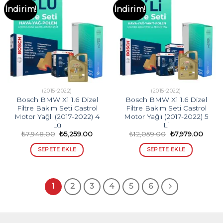
İndirim!
İndirim!
(2015-2022)
(2015-2022)
Bosch BMW X1 1.6 Dizel
Bosch BMW X1 1.6 Dizel
Filtre Bakım Seti Castrol
Filtre Bakım Seti Castrol
Motor Yağlı (2017-2022) 4
Motor Yağlı (2017-2022) 5
Lü
Li
Orijinal
Şu
Orijinal
Şu
₺
7,948.00
₺
5,259.00
₺
12,059.00
₺
7,979.00
fiyat:
andaki
fiyat:
andak
₺7,948.00.
fiyat:
₺12,059.00.
fiyat:
SEPETE EKLE
SEPETE EKLE
₺5,259.00.
₺7,979
1
2
3
4
5
6