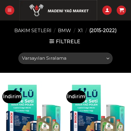
Skip
to
content
BAKIM SETLERI
/
BMW
/
X1
/
(2015-2022)
FILTRELE
İndirim!
İndirim!