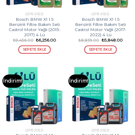
(2015-2022)
(2015-2022)
Bosch BMW X1 1.5
Bosch BMW X1 1.5
Benzinli Filtre Bakım Seti
Benzinli Filtre Bakım Seti
Castrol Motor Yağlı (2015-
Castrol Motor Yağlı (2017-
2017) 4 Lü
2022) 4 Lü
Orijinal
Şu
Orijinal
Şu
₺
9,456.00
₺
6,256.00
₺
8,839.00
₺
5,848.00
fiyat:
andaki
fiyat:
andak
₺9,456.00.
fiyat:
₺8,839.00.
fiyat:
SEPETE EKLE
SEPETE EKLE
₺6,256.00.
₺5,84
İndirim!
İndirim!
(2015-2022)
(2015-2022)