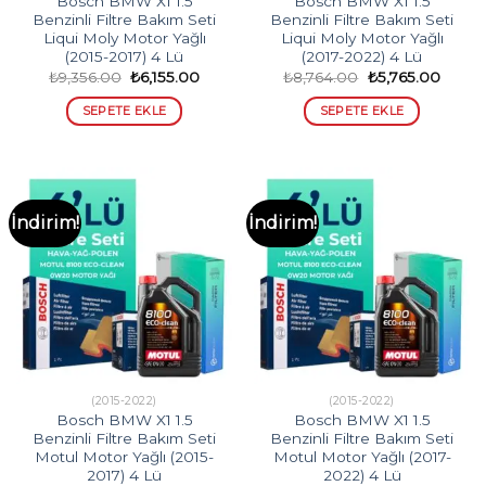
Bosch BMW X1 1.5
Bosch BMW X1 1.5
Benzinli Filtre Bakım Seti
Benzinli Filtre Bakım Seti
Liqui Moly Motor Yağlı
Liqui Moly Motor Yağlı
(2015-2017) 4 Lü
(2017-2022) 4 Lü
Orijinal
Şu
Orijinal
Şu
₺
9,356.00
₺
6,155.00
₺
8,764.00
₺
5,765.00
fiyat:
andaki
fiyat:
andak
₺9,356.00.
fiyat:
₺8,764.00.
fiyat:
SEPETE EKLE
SEPETE EKLE
₺6,155.00.
₺5,765
İndirim!
İndirim!
(2015-2022)
(2015-2022)
Bosch BMW X1 1.5
Bosch BMW X1 1.5
Benzinli Filtre Bakım Seti
Benzinli Filtre Bakım Seti
Motul Motor Yağlı (2015-
Motul Motor Yağlı (2017-
2017) 4 Lü
2022) 4 Lü