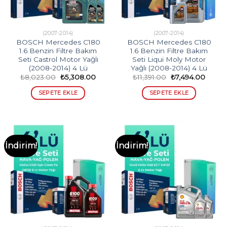
(2007-2014)
(2007-2014)
BOSCH Mercedes C180
BOSCH Mercedes C180
1.6 Benzin Filtre Bakım
1.6 Benzin Filtre Bakım
Seti Castrol Motor Yağlı
Seti Liqui Moly Motor
(2008-2014) 4 Lü
Yağlı (2008-2014) 4 Lü
Orijinal
Şu
Orijinal
Şu
₺
8,023.00
₺
5,308.00
₺
11,391.00
₺
7,494.00
fiyat:
andaki
fiyat:
andak
₺8,023.00.
fiyat:
₺11,391.00.
fiyat:
SEPETE EKLE
SEPETE EKLE
₺5,308.00.
₺7,494
İndirim!
İndirim!