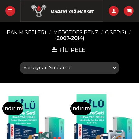
Skip
to
content
BAKIM SETLERI
/
MERCEDES BENZ
/
C SERISI
/
(2007-2014)
FILTRELE
İndirim!
İndirim!