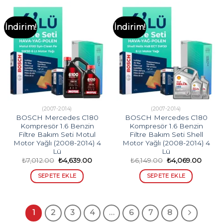
İndirim!
İndirim!
(2007-2014)
(2007-2014)
BOSCH Mercedes C180
BOSCH Mercedes C180
Kompresör 1.6 Benzin
Kompresör 1.6 Benzin
Filtre Bakım Seti Motul
Filtre Bakım Seti Shell
Motor Yağlı (2008-2014) 4
Motor Yağlı (2008-2014) 4
Lü
Lü
Orijinal
Şu
Orijinal
Şu
₺
7,012.00
₺
4,639.00
₺
6,149.00
₺
4,069.00
fiyat:
andaki
fiyat:
andak
₺7,012.00.
fiyat:
₺6,149.00.
fiyat:
SEPETE EKLE
SEPETE EKLE
₺4,639.00.
₺4,069
1
2
3
4
…
6
7
8