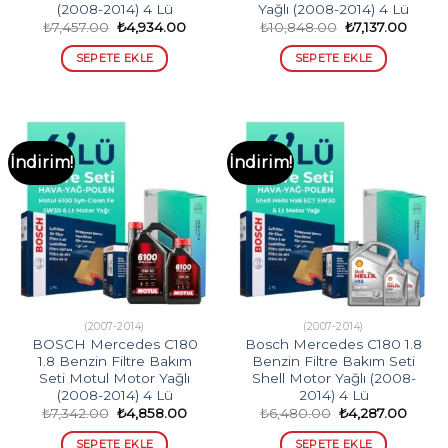
(2008-2014) 4 Lü
Yağlı (2008-2014) 4 Lü
Orijinal
Şu
Orijinal
Şu
₺
7,457.00
₺
4,934.00
₺
10,848.00
₺
7,137.00
fiyat:
andaki
fiyat:
andak
₺7,457.00.
fiyat:
₺10,848.00.
fiyat:
SEPETE EKLE
SEPETE EKLE
₺4,934.00.
₺7,137
İndirim!
İndirim!
(2007-2014)
(2007-2014)
BOSCH Mercedes C180
Bosch Mercedes C180 1.8
1.8 Benzin Filtre Bakım
Benzin Filtre Bakım Seti
Seti Motul Motor Yağlı
Shell Motor Yağlı (2008-
(2008-2014) 4 Lü
2014) 4 Lü
Orijinal
Şu
Orijinal
Şu
₺
7,342.00
₺
4,858.00
₺
6,480.00
₺
4,287.00
fiyat:
andaki
fiyat:
andak
₺7,342.00.
fiyat:
₺6,480.00.
fiyat:
SEPETE EKLE
SEPETE EKLE