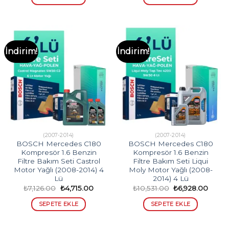
₺4,858.00.
₺4,28
İndirim!
İndirim!
(2007-2014)
(2007-2014)
BOSCH Mercedes C180
BOSCH Mercedes C180
Kompresör 1.6 Benzin
Kompresör 1.6 Benzin
Filtre Bakım Seti Castrol
Filtre Bakım Seti Liqui
Motor Yağlı (2008-2014) 4
Moly Motor Yağlı (2008-
Lü
2014) 4 Lü
Orijinal
Şu
Orijinal
Şu
₺
7,126.00
₺
4,715.00
₺
10,531.00
₺
6,928.00
fiyat:
andaki
fiyat:
andak
₺7,126.00.
fiyat:
₺10,531.00.
fiyat:
SEPETE EKLE
SEPETE EKLE
₺4,715.00.
₺6,92