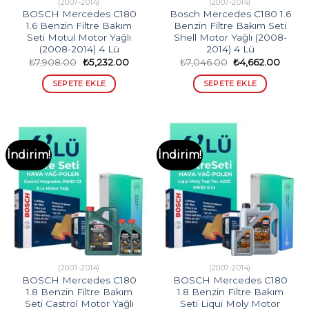
(2007-2014)
(2007-2014)
BOSCH Mercedes C180
Bosch Mercedes C180 1.6
1.6 Benzin Filtre Bakım
Benzin Filtre Bakım Seti
Seti Motul Motor Yağlı
Shell Motor Yağlı (2008-
(2008-2014) 4 Lü
2014) 4 Lü
Orijinal
Şu
Orijinal
Şu
₺
7,908.00
₺
5,232.00
₺
7,046.00
₺
4,662.00
fiyat:
andaki
fiyat:
andak
₺7,908.00.
fiyat:
₺7,046.00.
fiyat:
SEPETE EKLE
SEPETE EKLE
₺5,232.00.
₺4,662
İndirim!
İndirim!
(2007-2014)
(2007-2014)
BOSCH Mercedes C180
BOSCH Mercedes C180
1.8 Benzin Filtre Bakım
1.8 Benzin Filtre Bakım
Seti Castrol Motor Yağlı
Seti Liqui Moly Motor