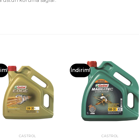
da üstün koruma sağlar.
rim!
İndirim!
CASTROL
CASTROL