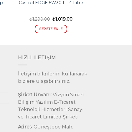
op
Castrol EDGE 5W30 LL 4 Litre
Orijinal
Şu
₺
1,290.00
₺
1,019.00
daki
fiyat:
andaki
t:
₺1,290.00.
fiyat:
SEPETE EKLE
99.00.
₺1,019.00.
HIZLI İLETIŞIM
İletişim bilgilerini kullanarak
bizlere ulaşabilirsiniz.
Şirket Unvanı:
Vizyon Smart
Bilişim Yazılım E-Ticaret
Teknoloji Hizmetleri Sanayi
ve Ticaret Limited Şirketi
Adres:
Güneştepe Mah.