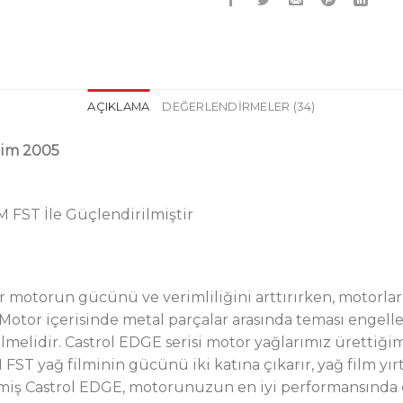
AÇIKLAMA
DEĞERLENDIRMELER (34)
tim 2005
FST İle Güçlendirilmiştir
r motorun gücünü ve verimliliğini arttırırken, motorlar
 Motor içerisinde metal parçalar arasında teması engell
elidir. Castrol EDGE serisi motor yağlarımız ürettiği
 FST yağ filminin gücünü iki katına çıkarır, yağ film yı
lmiş Castrol EDGE, motorunuzun en iyi performansında ç