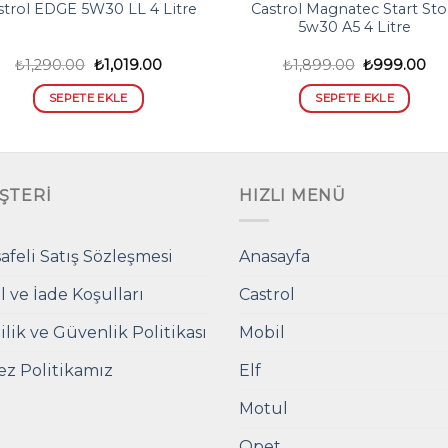
Castrol Magnatec Start St
strol EDGE 5W30 LL 4 Litre
5w30 A5 4 Litre
Orijinal
Şu
Orijinal
Şu
₺
1,290.00
₺
1,019.00
₺
1,899.00
₺
999.00
fiyat:
andaki
fiyat:
an
₺1,290.00.
fiyat:
₺1,899.00.
fiya
SEPETE EKLE
SEPETE EKLE
₺1,019.00.
₺9
ŞTERI
HIZLI MENÜ
afeli Satış Sözleşmesi
Anasayfa
l ve İade Koşulları
Castrol
ilik ve Güvenlik Politikası
Mobil
ez Politikamız
Elf
Motul
Opet