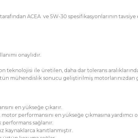
 tarafından ACEA ve 5W-30 spesifikasyonlarının tavsiye 
llanımı onaylıdır.
eknolojisi ile üretilen, daha dar tolerans aralıkların
 üstün mühendislik sonucu geliştirilmiş motorlarınızd
sını en yükseğe çıkarır.
 motor performansını en yükseğe çıkmasına yardımcı o
k performans sağlanır.
ız kaynaklarca kanıtlanmıştır.