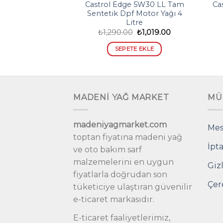
5W30 LL 5 Litre
Castrol Edge 5W30 LL Tam
Ca
üllü DPF
Sentetik Dpf Motor Yağı 4
Litre
Orijinal
Şu
Orijinal
Şu
₺
1,489.00
₺
1,290.00
₺
1,019.00
fiyat:
andaki
fiyat:
andaki
₺2,522.00.
fiyat:
₺1,290.00.
fiyat:
TE EKLE
SEPETE EKLE
₺1,489.00.
₺1,019.00.
MADENİ YAĞ MARKET
MÜ
madeniyagmarket.com
Mes
toptan fiyatına madeni yağ
İpta
ve oto bakım sarf
malzemelerini en uygun
Gizl
fiyatlarla doğrudan son
Çer
tüketiciye ulaştıran güvenilir
e-ticaret markasıdır.
E-ticaret faaliyetlerimiz,