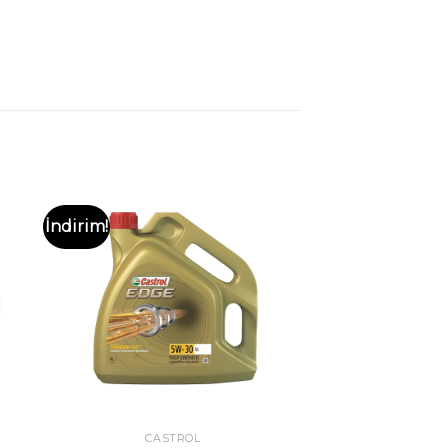
İndirim!
CASTROL