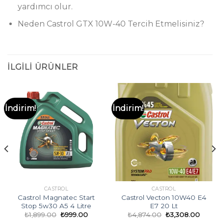
yardımcı olur.
Neden Castrol GTX 10W-40 Tercih Etmelisiniz?
İLGILI ÜRÜNLER
İndirim!
İndirim!
CASTROL
CASTROL
Castrol Magnatec Start
Castrol Vecton 10W40 E4
Stop 5w30 A5 4 Litre
E7 20 Lt
Orijinal
Şu
Orijinal
Şu
₺
1,899.00
₺
999.00
₺
4,874.00
₺
3,308.00