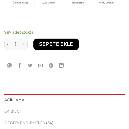
987 adet stokta
Castrol GTX 10W-40 4 Litre - 2025 Üretim Yarı Sentetik Mot
SEPETE EKLE
AÇIKLAMA
EK BILGI
DEĞERLENDIRMELER (34)