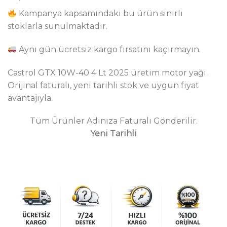
fiyat:
andaki
dayanarak
Kampanya kapsamındaki bu ürün sınırlı
5 üzerinden
₺1,265.00.
fiyat:
4.97
puan
stoklarla sunulmaktadır.
₺819.00.
aldı
Aynı gün ücretsiz kargo fırsatını kaçırmayın.
Castrol GTX 10W-40 4 Lt 2025 üretim motor yağı.
Orijinal faturalı, yeni tarihli stok ve uygun fiyat
avantajıyla
Tüm Ürünler Adınıza Faturalı Gönderilir.
Yeni Tarihli