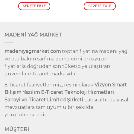
i
fiyat:
andaki
fiyat:
andak
₺1,899.00.
fiyat:
₺4,874.00.
fiyat:
SEPETE EKLE
SEPETE EKLE
.00.
₺999.00.
₺3,30
MADENİ YAĞ MARKET
madeniyagmarket.com
toptan fiyatına madeni yağ
ve oto bakım sarf malzemelerini en uygun
fiyatlarla doğrudan son tüketiciye ulaştıran
güvenilir e-ticaret markasıdır.
E-ticaret faaliyetlerimiz, resmi olarak
Vizyon Smart
Bilişim Yazılım E-Ticaret Teknoloji Hizmetleri
Sanayi ve Ticaret Limited Şirketi
çatısı altında yasal
mevzuatlara tam uyumlu bir şekilde
yürütülmektedir.
MÜŞTERI