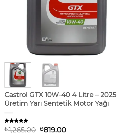
Castrol GTX 10W-40 4 Litre – 2025
Üretim Yarı Sentetik Motor Yağı
34
müşteri
Orijinal
Şu
1,265.00
819.00
₺
₺
puanına